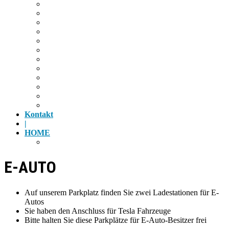
Wandern
Radfahren
Golf
Highlights
Museen
Altstadt
Tiergarten
Kino
Gäubodenfest
Badesee
Eisstadion
Flugplatz
Kontakt
|
HOME
Impressum
E-AUTO
Auf unserem Parkplatz finden Sie zwei Ladestationen für E-
Autos
Sie haben den Anschluss für Tesla Fahrzeuge
Bitte halten Sie diese Parkplätze für E-Auto-Besitzer frei