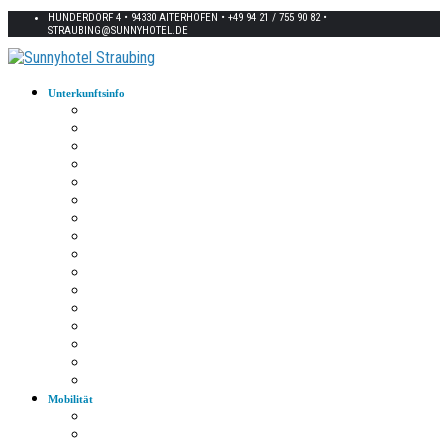
HUNDERDORF 4 • 94330 AITERHOFEN • +49 94 21 / 755 90 82 •
STRAUBING@SUNNYHOTEL.DE
Unterkunftsinfo
Zimmerkarte
Strom im Zimmer
W-LAN
Eingangstür
Check-In/Out
Rezeption
Waschraum
Fernseher
Frühstück
Abendessen
Getränke
Rauchen
E-Auto
Fahrräder
Parkplatz
Haustiere
Mobilität
Taxi
Bahnhof