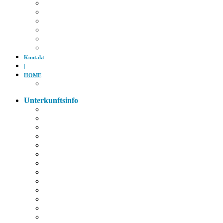
Tiergarten
Kino
Gäubodenfest
Badesee
Eisstadion
Flugplatz
Kontakt
|
HOME
Impressum
Unterkunftsinfo
Zimmerkarte
Strom im Zimmer
W-LAN
Eingangstür
Check-In/Out
Rezeption
Waschraum
Fernseher
Frühstück
Abendessen
Getränke
Rauchen
E-Auto