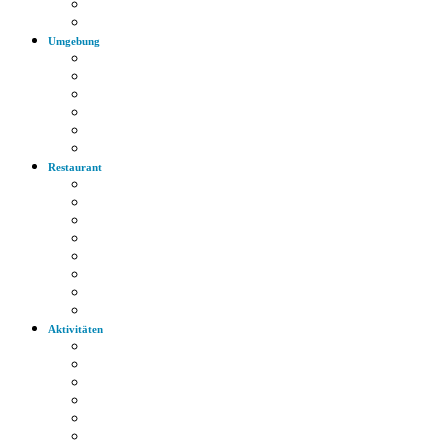
Bus
Autobahn
Umgebung
Arzt
Krankenhaus
Supermarkt
Apotheke
Bank
Tankstelle
Restaurant
Italienisch
Griechisch
Chinesisch
Restaurant
Bayerische Küche
Imbiss
Bäckerei
Supermarkt
Aktivitäten
Wandern
Radfahren
Golf
Highlights
Museen
Altstadt