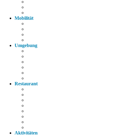
Fahrräder
Parkplatz
Haustiere
Mobilität
Taxi
Bahnhof
Bus
Autobahn
Umgebung
Arzt
Krankenhaus
Supermarkt
Apotheke
Bank
Tankstelle
Restaurant
Italienisch
Griechisch
Chinesisch
Restaurant
Bayerische Küche
Imbiss
Bäckerei
Supermarkt
Aktivitäten