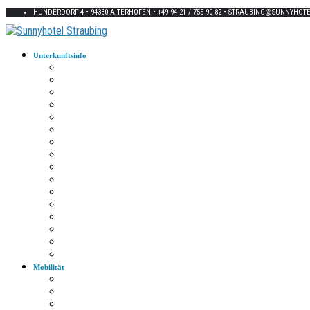
HUNDERDORF 4 • 94330 AITERHOFEN • +49 94 21 / 755 90 82 • STRAUBING@SUNNYHOT
Unterkunftsinfo
Zimmerkarte
Strom im Zimmer
W-LAN
Eingangstür
Check-In/Out
Rezeption
Waschraum
Fernseher
Frühstück
Abendessen
Getränke
Rauchen
E-Auto
Fahrräder
Parkplatz
Haustiere
Mobilität
Taxi
Bahnhof
Bus