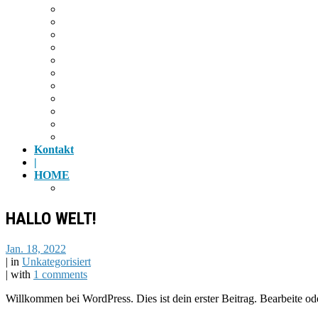
Radfahren
Golf
Highlights
Museen
Altstadt
Tiergarten
Kino
Gäubodenfest
Badesee
Eisstadion
Flugplatz
Kontakt
|
HOME
Impressum
HALLO WELT!
Jan. 18, 2022
|
in
Unkategorisiert
|
with
1 comments
Willkommen bei WordPress. Dies ist dein erster Beitrag. Bearbeite o