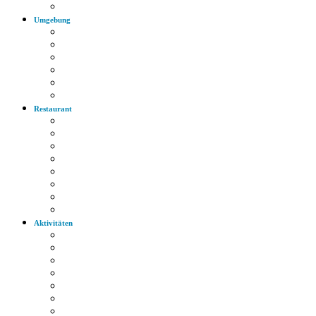
Autobahn
Umgebung
Arzt
Krankenhaus
Supermarkt
Apotheke
Bank
Tankstelle
Restaurant
Italienisch
Griechisch
Chinesisch
Restaurant
Bayerische Küche
Imbiss
Bäckerei
Supermarkt
Aktivitäten
Wandern
Radfahren
Golf
Highlights
Museen
Altstadt
Tiergarten