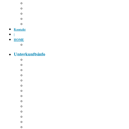
Kino
Gäubodenfest
Badesee
Eisstadion
Flugplatz
Kontakt
|
HOME
Impressum
Unterkunftsinfo
Zimmerkarte
Strom im Zimmer
W-LAN
Eingangstür
Check-In/Out
Rezeption
Waschraum
Fernseher
Frühstück
Abendessen
Getränke
Rauchen
E-Auto
Fahrräder