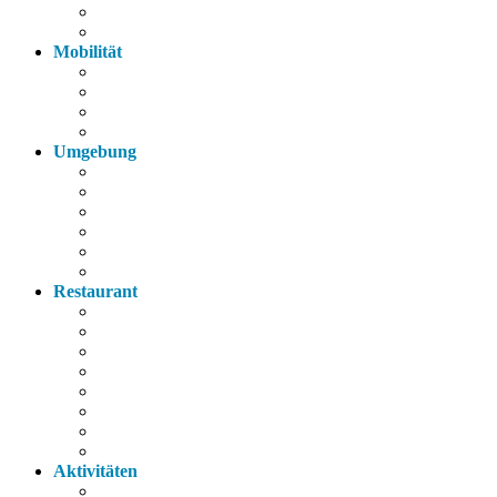
Parkplatz
Haustiere
Mobilität
Taxi
Bahnhof
Bus
Autobahn
Umgebung
Arzt
Krankenhaus
Supermarkt
Apotheke
Bank
Tankstelle
Restaurant
Italienisch
Griechisch
Chinesisch
Restaurant
Bayerische Küche
Imbiss
Bäckerei
Supermarkt
Aktivitäten
Wandern