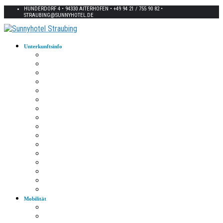
HUNDERDORF 4 • 94330 AITERHOFEN • +49 94 21 / 755 90 82 •
STRAUBING@SUNNYHOTEL.DE
Unterkunftsinfo
Zimmerkarte
Strom im Zimmer
W-LAN
Eingangstür
Check-In/Out
Rezeption
Waschraum
Fernseher
Frühstück
Abendessen
Getränke
Rauchen
E-Auto
Fahrräder
Parkplatz
Haustiere
Mobilität
Taxi
Bahnhof