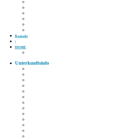
Tiergarten
Kino
Gäubodenfest
Badesee
Eisstadion
Flugplatz
Kontakt
|
HOME
Impressum
Unterkunftsinfo
Zimmerkarte
Strom im Zimmer
W-LAN
Eingangstür
Check-In/Out
Rezeption
Waschraum
Fernseher
Frühstück
Abendessen
Getränke
Rauchen
E-Auto