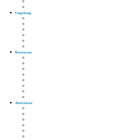
Bus
Autobahn
Umgebung
Arzt
Krankenhaus
Supermarkt
Apotheke
Bank
Tankstelle
Restaurant
Italienisch
Griechisch
Chinesisch
Restaurant
Bayerische Küche
Imbiss
Bäckerei
Supermarkt
Aktivitäten
Wandern
Radfahren
Golf
Highlights
Museen
Altstadt