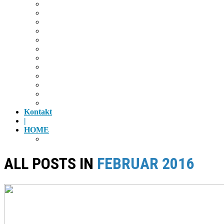
Wandern
Radfahren
Golf
Highlights
Museen
Altstadt
Tiergarten
Kino
Gäubodenfest
Badesee
Eisstadion
Flugplatz
Kontakt
|
HOME
Impressum
ALL POSTS IN
FEBRUAR 2016