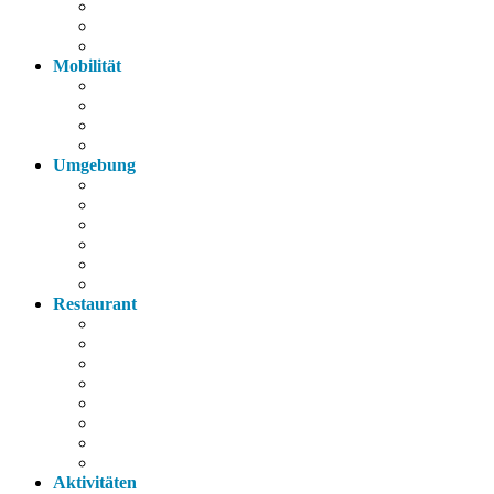
Fahrräder
Parkplatz
Haustiere
Mobilität
Taxi
Bahnhof
Bus
Autobahn
Umgebung
Arzt
Krankenhaus
Supermarkt
Apotheke
Bank
Tankstelle
Restaurant
Italienisch
Griechisch
Chinesisch
Restaurant
Bayerische Küche
Imbiss
Bäckerei
Supermarkt
Aktivitäten