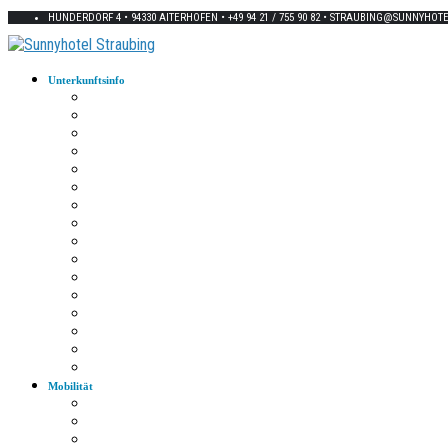
HUNDERDORF 4 • 94330 AITERHOFEN • +49 94 21 / 755 90 82 • STRAUBING@SUNNYHOT
Unterkunftsinfo
Zimmerkarte
Strom im Zimmer
W-LAN
Eingangstür
Check-In/Out
Rezeption
Waschraum
Fernseher
Frühstück
Abendessen
Getränke
Rauchen
E-Auto
Fahrräder
Parkplatz
Haustiere
Mobilität
Taxi
Bahnhof
Bus