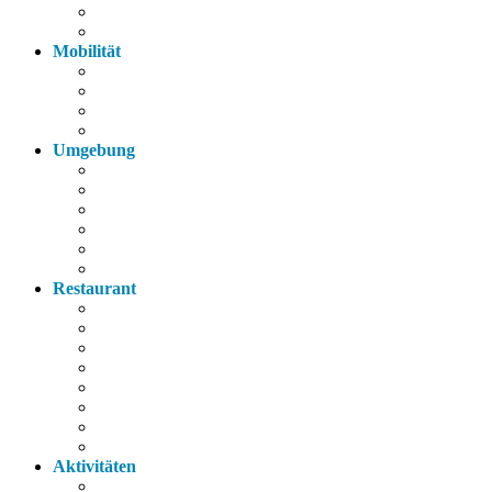
Parkplatz
Haustiere
Mobilität
Taxi
Bahnhof
Bus
Autobahn
Umgebung
Arzt
Krankenhaus
Supermarkt
Apotheke
Bank
Tankstelle
Restaurant
Italienisch
Griechisch
Chinesisch
Restaurant
Bayerische Küche
Imbiss
Bäckerei
Supermarkt
Aktivitäten
Wandern