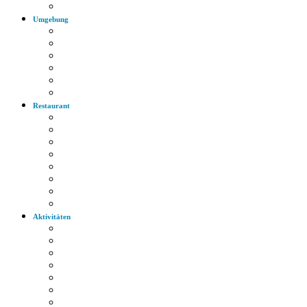
Autobahn
Umgebung
Arzt
Krankenhaus
Supermarkt
Apotheke
Bank
Tankstelle
Restaurant
Italienisch
Griechisch
Chinesisch
Restaurant
Bayerische Küche
Imbiss
Bäckerei
Supermarkt
Aktivitäten
Wandern
Radfahren
Golf
Highlights
Museen
Altstadt
Tiergarten