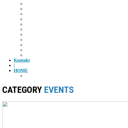
Radfahren
Golf
Highlights
Museen
Altstadt
Tiergarten
Kino
Gäubodenfest
Badesee
Eisstadion
Flugplatz
Kontakt
|
HOME
Impressum
CATEGORY
EVENTS