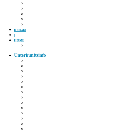
Kino
Gäubodenfest
Badesee
Eisstadion
Flugplatz
Kontakt
|
HOME
Impressum
Unterkunftsinfo
Zimmerkarte
Strom im Zimmer
W-LAN
Eingangstür
Check-In/Out
Rezeption
Waschraum
Fernseher
Frühstück
Abendessen
Getränke
Rauchen
E-Auto
Fahrräder