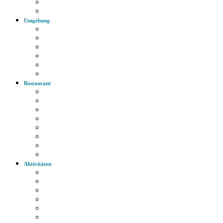
Bus
Autobahn
Umgebung
Arzt
Krankenhaus
Supermarkt
Apotheke
Bank
Tankstelle
Restaurant
Italienisch
Griechisch
Chinesisch
Restaurant
Bayerische Küche
Imbiss
Bäckerei
Supermarkt
Aktivitäten
Wandern
Radfahren
Golf
Highlights
Museen
Altstadt