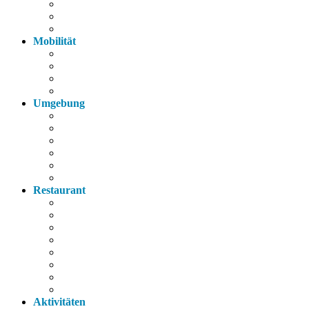
Fahrräder
Parkplatz
Haustiere
Mobilität
Taxi
Bahnhof
Bus
Autobahn
Umgebung
Arzt
Krankenhaus
Supermarkt
Apotheke
Bank
Tankstelle
Restaurant
Italienisch
Griechisch
Chinesisch
Restaurant
Bayerische Küche
Imbiss
Bäckerei
Supermarkt
Aktivitäten