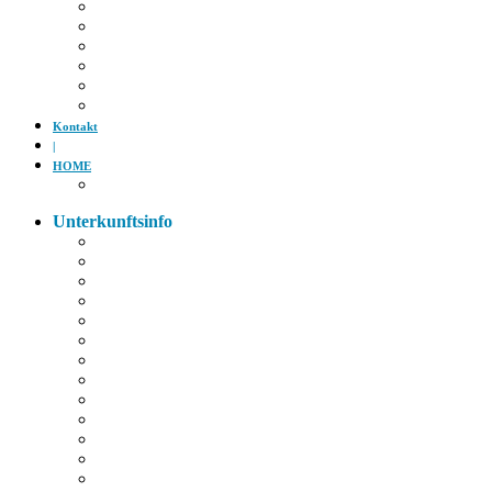
Tiergarten
Kino
Gäubodenfest
Badesee
Eisstadion
Flugplatz
Kontakt
|
HOME
Impressum
Unterkunftsinfo
Zimmerkarte
Strom im Zimmer
W-LAN
Eingangstür
Check-In/Out
Rezeption
Waschraum
Fernseher
Frühstück
Abendessen
Getränke
Rauchen
E-Auto