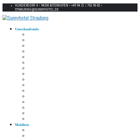
HUNDERDORF 4 • 94330 AITERHOFEN • +49 94 21 / 755 90 82 •
STRAUBING@SUNNYHOTEL.DE
Unterkunftsinfo
Zimmerkarte
Strom im Zimmer
W-LAN
Eingangstür
Check-In/Out
Rezeption
Waschraum
Fernseher
Frühstück
Abendessen
Getränke
Rauchen
E-Auto
Fahrräder
Parkplatz
Haustiere
Mobilität
Taxi
Bahnhof