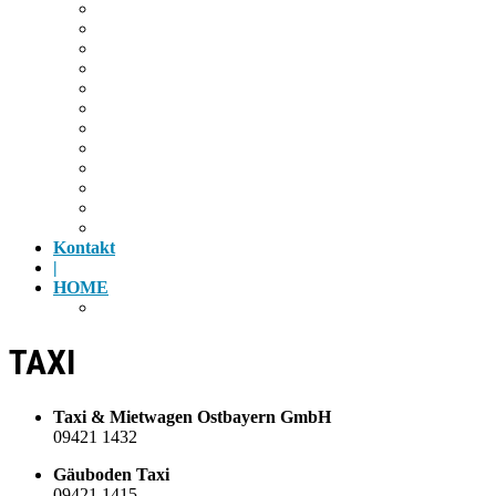
Wandern
Radfahren
Golf
Highlights
Museen
Altstadt
Tiergarten
Kino
Gäubodenfest
Badesee
Eisstadion
Flugplatz
Kontakt
|
HOME
Impressum
TAXI
Taxi & Mietwagen Ostbayern GmbH
09421 1432
Gäuboden Taxi
09421 1415