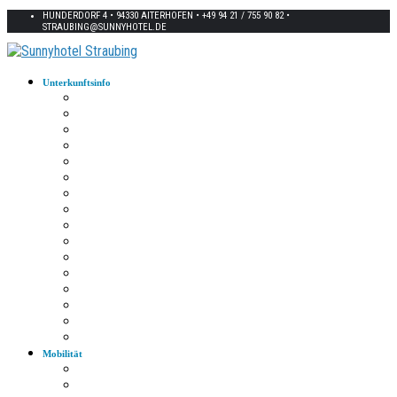
HUNDERDORF 4 • 94330 AITERHOFEN • +49 94 21 / 755 90 82 •
STRAUBING@SUNNYHOTEL.DE
Unterkunftsinfo
Zimmerkarte
Strom im Zimmer
W-LAN
Eingangstür
Check-In/Out
Rezeption
Waschraum
Fernseher
Frühstück
Abendessen
Getränke
Rauchen
E-Auto
Fahrräder
Parkplatz
Haustiere
Mobilität
Taxi
Bahnhof