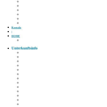
Tiergarten
Kino
Gäubodenfest
Badesee
Eisstadion
Flugplatz
Kontakt
|
HOME
Impressum
Unterkunftsinfo
Zimmerkarte
Strom im Zimmer
W-LAN
Eingangstür
Check-In/Out
Rezeption
Waschraum
Fernseher
Frühstück
Abendessen
Getränke
Rauchen
E-Auto