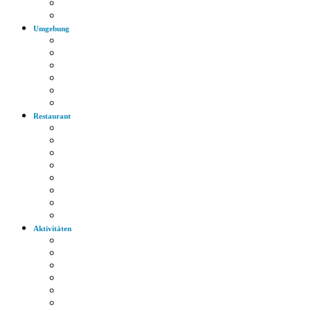
Bus
Autobahn
Umgebung
Arzt
Krankenhaus
Supermarkt
Apotheke
Bank
Tankstelle
Restaurant
Italienisch
Griechisch
Chinesisch
Restaurant
Bayerische Küche
Imbiss
Bäckerei
Supermarkt
Aktivitäten
Wandern
Radfahren
Golf
Highlights
Museen
Altstadt