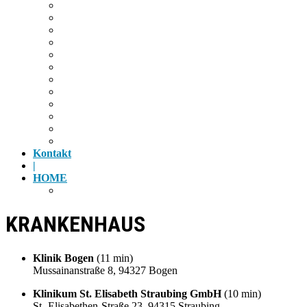
Wandern
Radfahren
Golf
Highlights
Museen
Altstadt
Tiergarten
Kino
Gäubodenfest
Badesee
Eisstadion
Flugplatz
Kontakt
|
HOME
Impressum
KRANKENHAUS
Klinik Bogen
(11 min)
Mussainanstraße 8, 94327 Bogen
Klinikum St. Elisabeth Straubing GmbH
(10 min)
St.-Elisabethen-Straße 23, 94315 Straubing