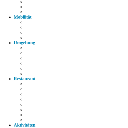
Fahrräder
Parkplatz
Haustiere
Mobilität
Taxi
Bahnhof
Bus
Autobahn
Umgebung
Arzt
Krankenhaus
Supermarkt
Apotheke
Bank
Tankstelle
Restaurant
Italienisch
Griechisch
Chinesisch
Restaurant
Bayerische Küche
Imbiss
Bäckerei
Supermarkt
Aktivitäten