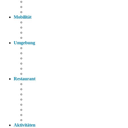
Fahrräder
Parkplatz
Haustiere
Mobilität
Taxi
Bahnhof
Bus
Autobahn
Umgebung
Arzt
Krankenhaus
Supermarkt
Apotheke
Bank
Tankstelle
Restaurant
Italienisch
Griechisch
Chinesisch
Restaurant
Bayerische Küche
Imbiss
Bäckerei
Supermarkt
Aktivitäten