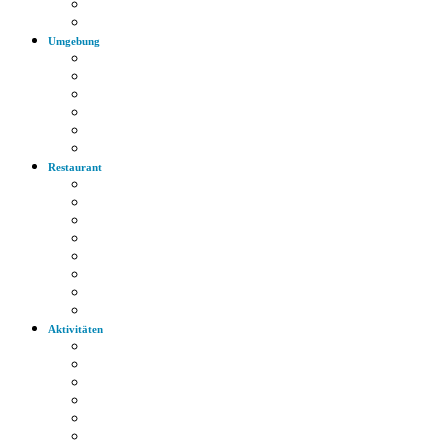
Bus
Autobahn
Umgebung
Arzt
Krankenhaus
Supermarkt
Apotheke
Bank
Tankstelle
Restaurant
Italienisch
Griechisch
Chinesisch
Restaurant
Bayerische Küche
Imbiss
Bäckerei
Supermarkt
Aktivitäten
Wandern
Radfahren
Golf
Highlights
Museen
Altstadt