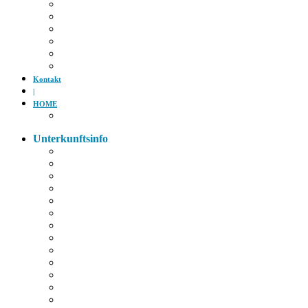
Tiergarten
Kino
Gäubodenfest
Badesee
Eisstadion
Flugplatz
Kontakt
|
HOME
Impressum
Unterkunftsinfo
Zimmerkarte
Strom im Zimmer
W-LAN
Eingangstür
Check-In/Out
Rezeption
Waschraum
Fernseher
Frühstück
Abendessen
Getränke
Rauchen
E-Auto