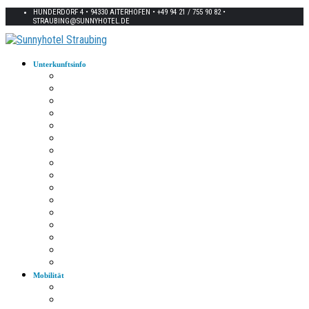
HUNDERDORF 4 • 94330 AITERHOFEN • +49 94 21 / 755 90 82 •
STRAUBING@SUNNYHOTEL.DE
Unterkunftsinfo
Zimmerkarte
Strom im Zimmer
W-LAN
Eingangstür
Check-In/Out
Rezeption
Waschraum
Fernseher
Frühstück
Abendessen
Getränke
Rauchen
E-Auto
Fahrräder
Parkplatz
Haustiere
Mobilität
Taxi
Bahnhof