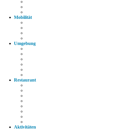
Fahrräder
Parkplatz
Haustiere
Mobilität
Taxi
Bahnhof
Bus
Autobahn
Umgebung
Arzt
Krankenhaus
Supermarkt
Apotheke
Bank
Tankstelle
Restaurant
Italienisch
Griechisch
Chinesisch
Restaurant
Bayerische Küche
Imbiss
Bäckerei
Supermarkt
Aktivitäten